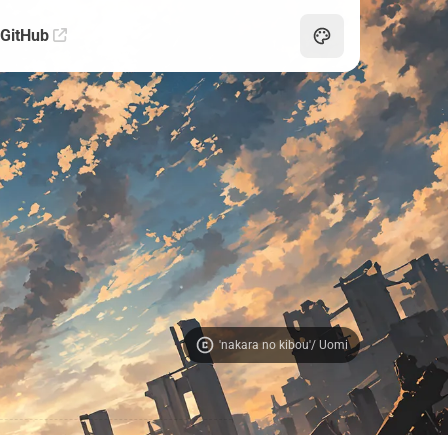
GitHub
'nakara no kibou'/ Uomi