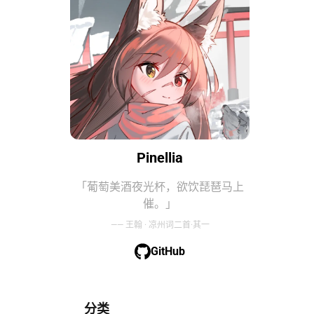
Pinellia
「葡萄美酒夜光杯，欲饮琵琶马上
催。」
—— 王翰 · 凉州词二首·其一
GitHub
分类