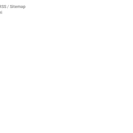
RSS
/
Sitemap
ri