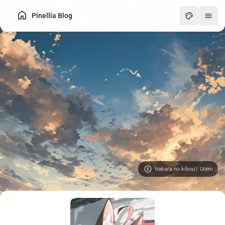
Pinellia Blog
'nakara no kibou'/ Uomi