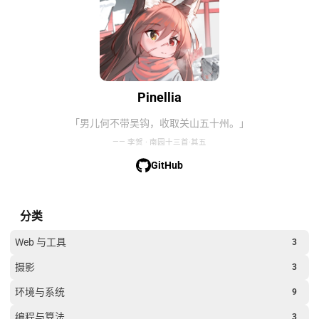
Pinellia
「男儿何不带吴钩，收取关山五十州。」
—— 李贺 · 南园十三首·其五
GitHub
分类
Web 与工具
3
摄影
3
环境与系统
9
编程与算法
3