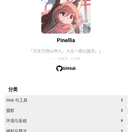
Pinellia
「天生万物以养人，人无一德以报天。」
—— 张献忠 · 七杀碑
GitHub
分类
Web 与工具
3
摄影
3
环境与系统
9
编程与算法
3