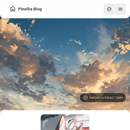
Pinellia Blog
'nakara no kibou'/ Uomi